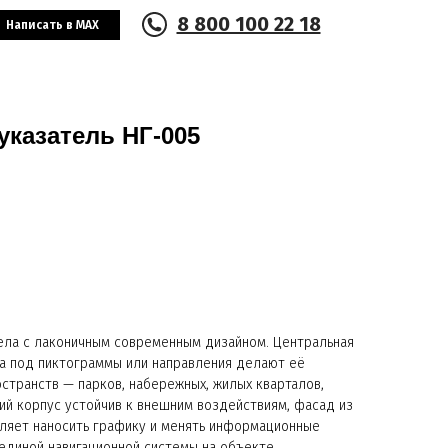
8 800 100 22 18
Написать в MAX
казатель НГ-005
тела с лаконичным современным дизайном. Центральная
на под пиктограммы или направления делают её
странств — парков, набережных, жилых кварталов,
ий корпус устойчив к внешним воздействиям, фасад из
ляет наносить графику и менять информационные
единой навигационной системы на объекте.