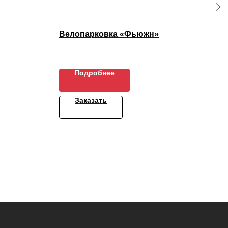
Велопарковка «Фьюжн»
Раз
«Гр
Подробнее
Заказать