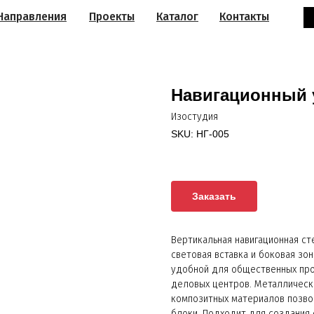
Направления
Проекты
Каталог
Контакты
Навигационный у
Изостудия
SKU:
НГ-005
Заказать
Вертикальная навигационная с
световая вставка и боковая зо
удобной для общественных про
деловых центров. Металлическ
композитных материалов позво
блоки. Подходит для создания 