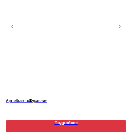
Арт-объект «Журавли»
Ск
Подробнее