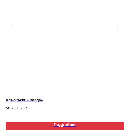
Арт-объект «Звезда»
Ве
780 370
р.
Подробнее