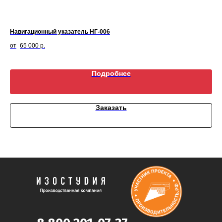
Навигационный указатель НГ-006
Ск
65 000
р.
Подробнее
Заказать