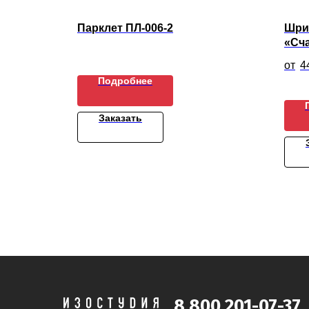
адка
Парклет ПЛ-006-2
Шри
«Сч
4
Подробнее
Заказать
8 800 201-07-37