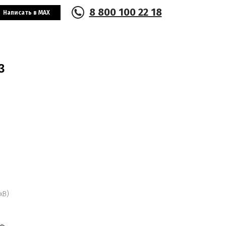
8 800 100 22 18
Написать в MAX
3
хВ)
нь