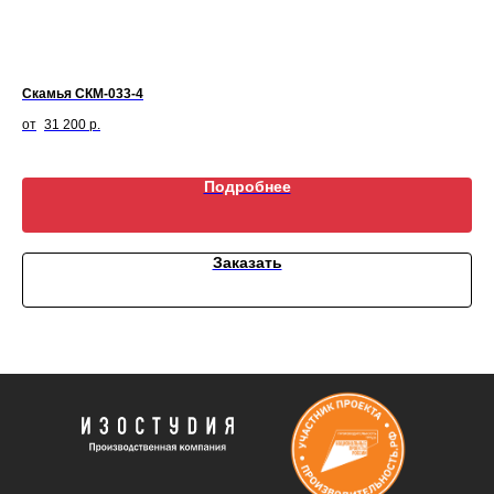
Скамья СКМ-033-4
Ск
31 200
р.
Подробнее
Заказать