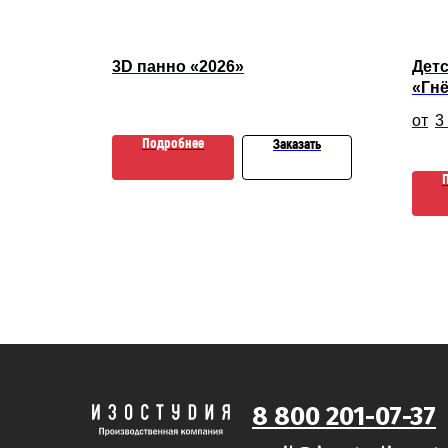
ель
3D панно «2026»
Детс
«Гн
3
Подробнее
Заказать
зать
8 800 201-07-37