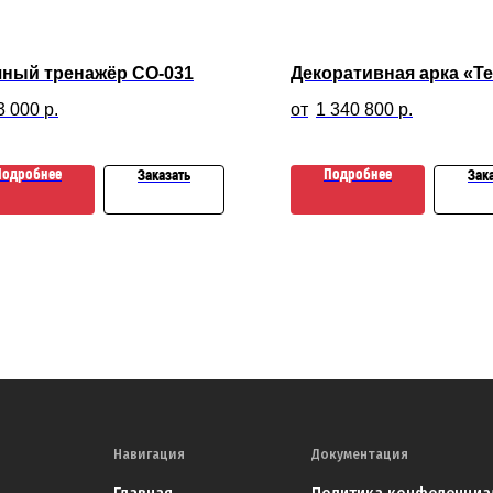
чный тренажёр СО-031
Декоративная арка «Т
3 000
р.
1 340 800
р.
Подробнее
Подробнее
Заказать
Зак
Навигация
Документация