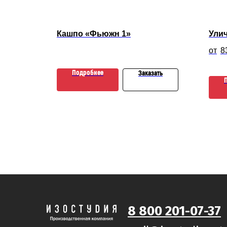
лекс
Кашпо «Фьюжн 1»
Ули
8
Подробнее
Заказать
зать
8 800 201-07-37