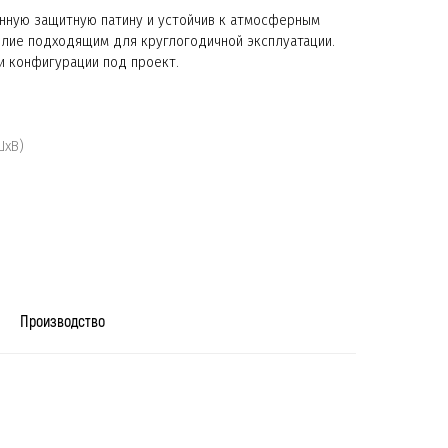
ную защитную патину и устойчив к атмосферным
елие подходящим для круглогодичной эксплуатации.
и конфигурации под проект.
ШхВ)
я
Производство