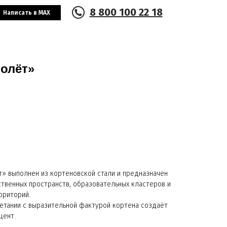
8 800 100 22 18
Написать в MAX
олёт»
» выполнен из кортеновской стали и предназначен
твенных пространств, образовательных кластеров и
рриторий.
четании с выразительной фактурой кортена создаёт
цент.