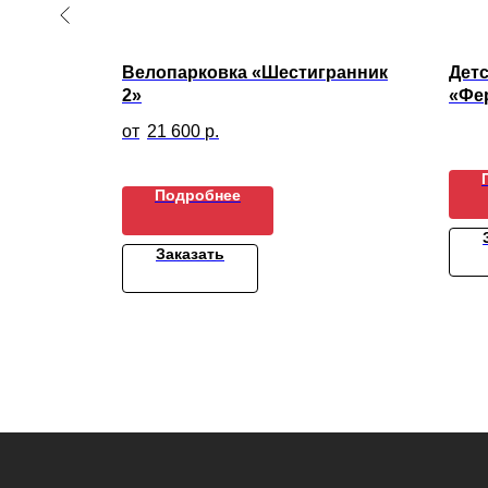
Велопарковка «Шестигранник
Детс
2»
«Фе
21 600
р.
Подробнее
Заказать