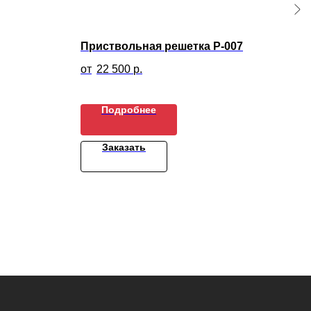
Приствольная решетка Р-007
Вел
22 500
р.
Подробнее
Заказать