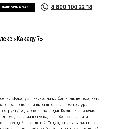
8 800 100 22 18
Написать в MAX
лекс «Какаду 7»
серии «Какаду» с несколькими башнями, переходами,
цветовое решение и выразительная архитектура
в структуре детской площадки. Комплекс включает
дъёма, лазания и спуска, способствуя развитию
го взаимодействия детей. Подходит для размещения в
ексов и на территориях образовательных учреждений.