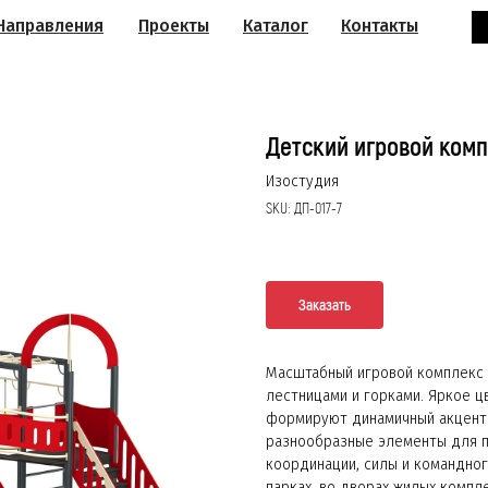
Направления
Проекты
Каталог
Контакты
Детский игровой комп
Изостудия
SKU:
ДП-017-7
Заказать
Масштабный игровой комплекс 
лестницами и горками. Яркое 
формируют динамичный акцент 
разнообразные элементы для по
координации, силы и командно
парках, во дворах жилых компл