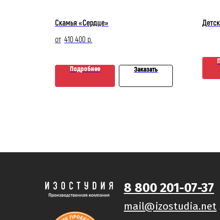
удиленд».
Скамья «Сердце»
Детск
410 400
р.
Подробнее
Заказать
зать
8 800 201-07-37
mail@izostudia.net