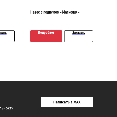
Навес с подиумом «Магнолия»
Арка
62
Подробнее
азать
Заказать
Написать в MAX
льности