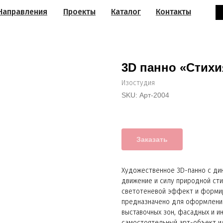
Направления
Проекты
Каталог
Контакты
3D панно «Стихи
Изостудия
SKU:
Арт-2004
Заказать
Художественное 3D-панно с д
движение и силу природной ст
светотеневой эффект и формир
предназначено для оформления
выставочных зон, фасадных и и
самостоятельный арт-объект и