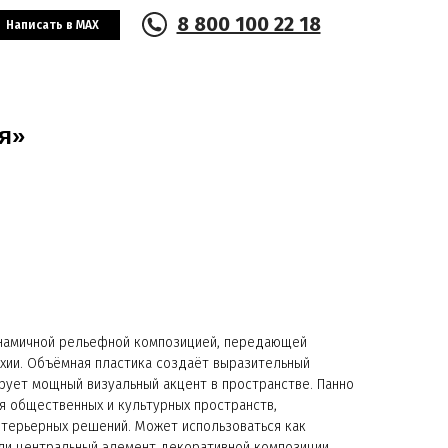
8 800 100 22 18
Написать в MAX
я»
инамичной рельефной композицией, передающей
ихии. Объёмная пластика создаёт выразительный
ует мощный визуальный акцент в пространстве. Панно
 общественных и культурных пространств,
нтерьерных решений. Может использоваться как
ли центральный элемент декоративной композиции.