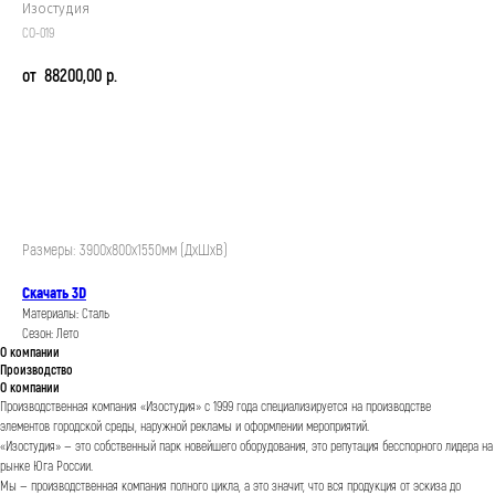
Изостудия
СО-019
88200,00
р.
Заказать
Размеры: 3900х800х1550мм (ДхШхВ)
Скачать 3D
Материалы: Сталь
Сезон: Лето
О компании
Производство
О компании
Производственная компания «Изостудия» с 1999 года специализируется на производстве
элементов городской среды, наружной рекламы и оформлении мероприятий.
«Изостудия» — это собственный парк новейшего оборудования, это репутация бесспорного лидера на
рынке Юга России.
Мы — производственная компания полного цикла, а это значит, что вся продукция от эскиза до