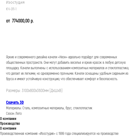
Изостудия
КЧ-011-1
774000,00
р.
Заказать
Яркие и современного дизайна качели «Неон» идеально подойдут для современных
общественных пространств. Они могут добавить веселья и ярких красок в любую детскую
площадку. Качели выполнены с использованием композитных материалов и стеклопластика,
что делает их легкими, но одновременно прочными. Качели оснащены удобным сиденьем из
бруса и имеют устойчивую конструкцию, что обеспечивает комфорт и безопасность.
Размеры: 3100х800х3600мм (ДхШхВ)
Скачать 3D
Материалы: Сталь, композитные материалы, брус, стеклопластик
Сезон: Лето
О компании
Производство
О компании
Производственная компания «Изостудия» с 1999 года специализируется на производстве