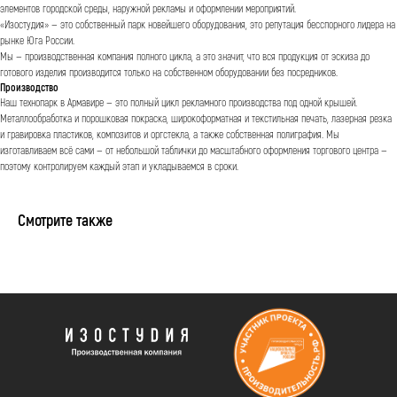
элементов городской среды, наружной рекламы и оформлении мероприятий.
«Изостудия» — это собственный парк новейшего оборудования, это репутация бесспорного лидера на
рынке Юга России.
Мы — производственная компания полного цикла, а это значит, что вся продукция от эскиза до
готового изделия производится только на собственном оборудовании без посредников.
Производство
Наш технопарк в Армавире — это полный цикл рекламного производства под одной крышей.
Металлообработка и порошковая покраска, широкоформатная и текстильная печать, лазерная резка
и гравировка пластиков, композитов и оргстекла, а также собственная полиграфия. Мы
изготавливаем всё сами — от небольшой таблички до масштабного оформления торгового центра —
поэтому контролируем каждый этап и укладываемся в сроки.
Смотрите также