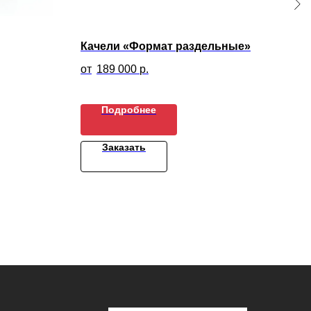
Качели «Формат раздельные»
Ска
189 000
р.
2
Подробнее
Заказать