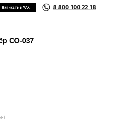
8 800 100 22 18
Написать в MAX
ёр СО-037
хВ)