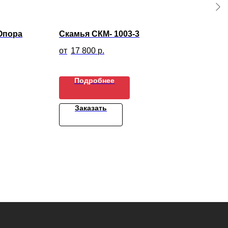
Опора
Скамья СКМ- 1003-3
Вел
17 800
р.
3
Подробнее
Заказать