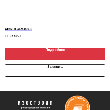
Скамья СКМ-039-1
Ул
35 570
р.
Подробнее
Заказать