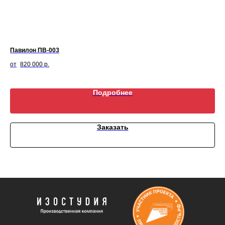
Павилон ПВ-003
Ск
820 000
р.
Подробнее
Заказать