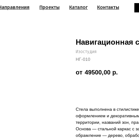
Направления
Проекты
Каталог
Контакты
Навигационная с
Изостудия
НГ-010
49500,00
р.
Заказать
Стела выполнена в стилистик
оформлением и декоративным
территории, названий зон, п
Основа — стальной каркас с 
обрамление — дерево, обрабо