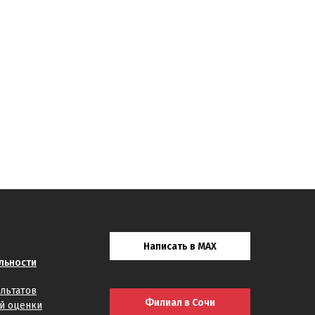
Написать в MAX
льности
льтатов
Филиал в Сочи
й оценки