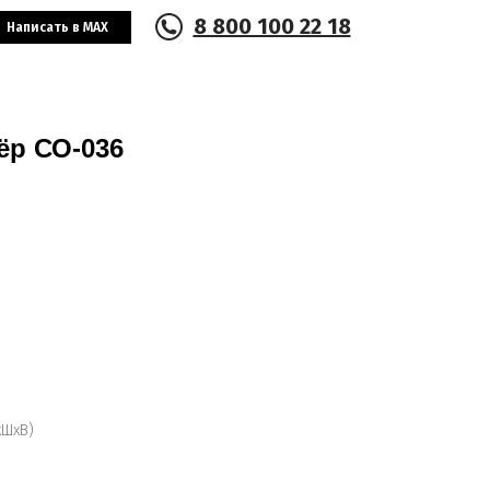
8 800 100 22 18
Написать в MAX
ёр СО-036
хШхВ)