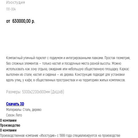
Изостудия
ПЛ-004
630000,00
р.
Заказать
Компактный уличный парклет с подиумом и интегрированными лавками. Простая геометрия,
без сложных элементов — только настил и посадочные места разной высоты. Можно
использовать как зону отдыха, ожидания или небольшую общественную площадку. Каркас
выполнен из стали, настил и сиденья — из дерева. Конструкция подходит для установки
вдоль улиц, у кафе, в общественных пространствах и на территориях жилых комплексов.
Размеры: 5300х2200х900мм (ДхШхВ)
Скачать 3D
Материалы: Сталь, дерево
Сезон: Лето
О компании
Производство
О компании
Производственная компания «Изостудия» с 1999 года специализируется на производстве