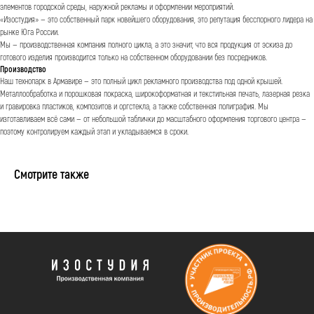
элементов городской среды, наружной рекламы и оформлении мероприятий.
«Изостудия» — это собственный парк новейшего оборудования, это репутация бесспорного лидера на
рынке Юга России.
Мы — производственная компания полного цикла, а это значит, что вся продукция от эскиза до
готового изделия производится только на собственном оборудовании без посредников.
Производство
Наш технопарк в Армавире — это полный цикл рекламного производства под одной крышей.
Металлообработка и порошковая покраска, широкоформатная и текстильная печать, лазерная резка
и гравировка пластиков, композитов и оргстекла, а также собственная полиграфия. Мы
изготавливаем всё сами — от небольшой таблички до масштабного оформления торгового центра —
поэтому контролируем каждый этап и укладываемся в сроки.
Смотрите также