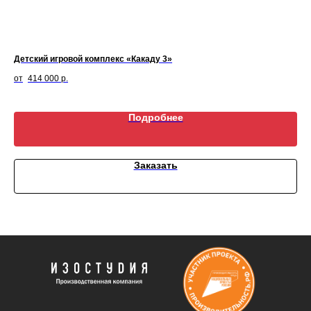
Детский игровой комплекс «Какаду 3»
Ка
414 000
р.
Подробнее
Заказать