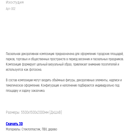
Изостудия
Арт-002
Заказать
Пасхальная декоративная композиция предназначена для оформления городских площадей,
парков, торговых и общественных пространств в период весенних и пасхальных праздников.
Композиция формирует цельный визуальный образ, привлекает внимание посетителей и
используется как фотозона.
В состав композиции могут входить объёмные фигуры, декоративные элементы, надписи и
тематическое оформление. Конфигурация и наполнение подбираются индивидуально под
площадку и задачу заказчика.
Размеры: 5500х1500х2000мм (ДхШхВ)
Скачать 3D
Материалы: Стеклопластик, ПВХ, дерево