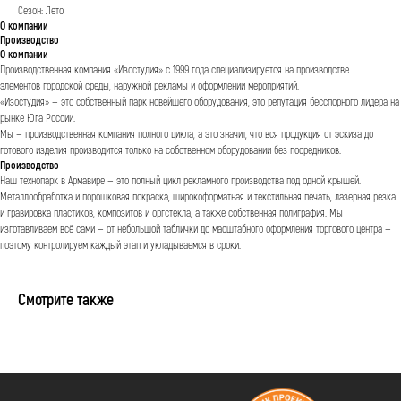
Сезон: Лето
О компании
Производство
О компании
Производственная компания «Изостудия» с 1999 года специализируется на производстве
элементов городской среды, наружной рекламы и оформлении мероприятий.
«Изостудия» — это собственный парк новейшего оборудования, это репутация бесспорного лидера на
рынке Юга России.
Мы — производственная компания полного цикла, а это значит, что вся продукция от эскиза до
готового изделия производится только на собственном оборудовании без посредников.
Производство
Наш технопарк в Армавире — это полный цикл рекламного производства под одной крышей.
Металлообработка и порошковая покраска, широкоформатная и текстильная печать, лазерная резка
и гравировка пластиков, композитов и оргстекла, а также собственная полиграфия. Мы
изготавливаем всё сами — от небольшой таблички до масштабного оформления торгового центра —
поэтому контролируем каждый этап и укладываемся в сроки.
Смотрите также