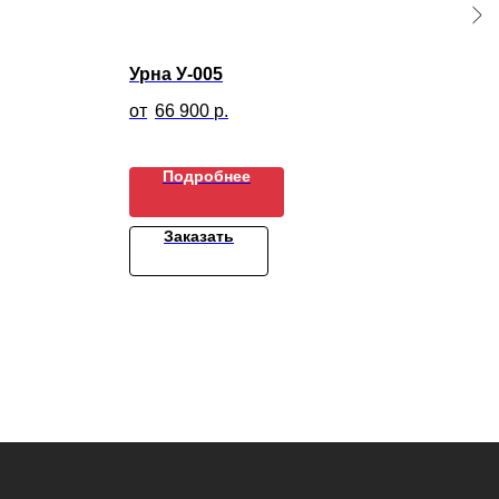
Урна У-005
Тен
66 900
р.
Подробнее
Заказать