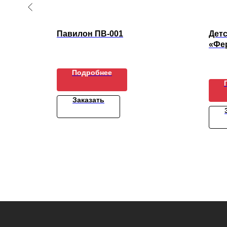
Павилон ПВ-001
Детс
«Фе
Подробнее
Заказать