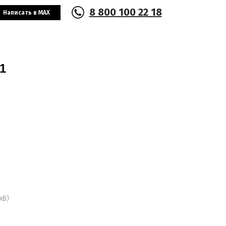
8 800 100 22 18
Написать в MAX
1
хВ)