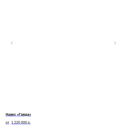
Навес «Гряда»
Дет
1 220 000
р.