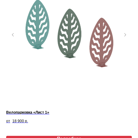
Велопарковка «Лист 1»
Ка
18 900
р.