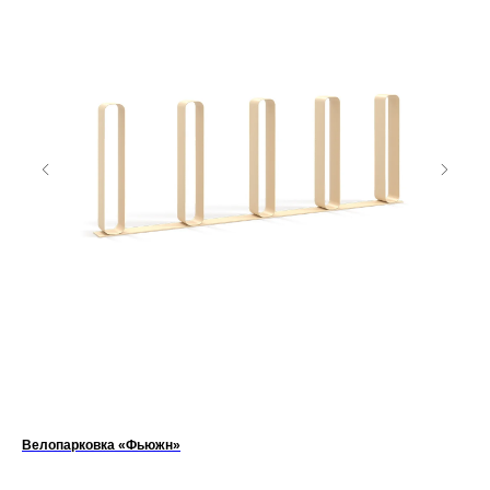
Велопарковка «Фьюжн»
Каш