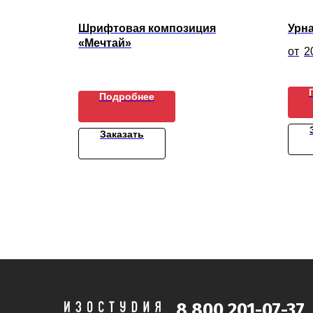
033
Шрифтовая композиция
Урна
«Мечтай»
2
Подробнее
Заказать
8 800 201-07-37